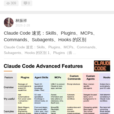
309
0
林振祥
2026-2-28
Claude Code 速览：Skills、Plugins、MCPs、
Commands、Subagents、Hooks 的区别
Claude Code 速览：Skills、Plugins、MCPs、Commands、
Subagents、Hooks 的区别 1、Plugins（插 ...