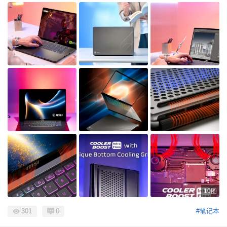
10图
301
0
#笔记本