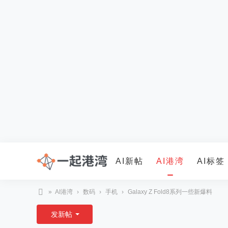
AI新帖
AI港湾
AI标签
»
AI港湾
›
数码
›
手机
›
Galaxy Z Fold8系列一些新爆料
AI掘金
更多
一
发新帖
起