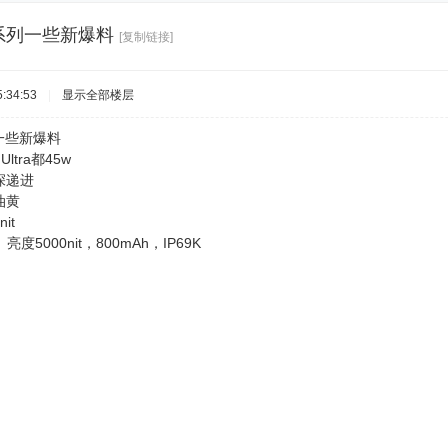
ld8系列一些新爆料
[复制链接]
:34:53
|
显示全部楼层
系列一些新爆料
 Ultra都45w
深递进
油黄
nit
 2 亮度5000nit，800mAh，IP69K ​​​